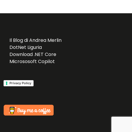
Sof
Sof
tw
tw
are
are
Dev
Il Blog di Andrea Merlin
Dev
elo
DotNet Liguria
elo
Download .NET Core
pm
Micrososoft Copilot
pm
ent
ent
– 3
Privacy Policy
Par
te
–
Scr
um