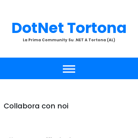
Skip
to
content
DotNet Tortona
La Prima Community Su .NET A Tortona (AL)
Collabora con noi
Vuoi aiutarci a gestire i tutorial presenti e
la community?