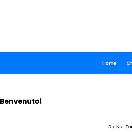
Skip
to
content
Home
Ch
Benvenuto!
DotNet Tor