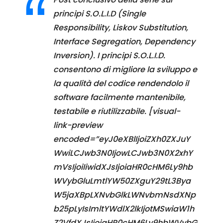
principi S.O.L.I.D (Single
Responsibility, Liskov Substitution,
Interface Segregation, Dependency
Inversion). I principi S.O.L.I.D.
consentono di migliore la sviluppo e
la qualità del codice rendendolo il
software facilmente mantenibile,
testabile e riutilizzabile. [visual-
link-preview
encoded=”eyJ0eXBlIjoiZXh0ZXJuY
WwiLCJwb3N0IjowLCJwb3N0X2xhY
mVsIjoiIiwidXJsIjoiaHR0cHM6Ly9hb
WVybGluLmtlYW50ZXguY29tL3Bya
W5jaXBpLXNvbGlkLWNvbmNsdXNp
b25pLyIsImltYWdlX2lkIjotMSwiaW1h
Z2VfdXJsIjoiaHR0cHM6Ly9hbWVybG