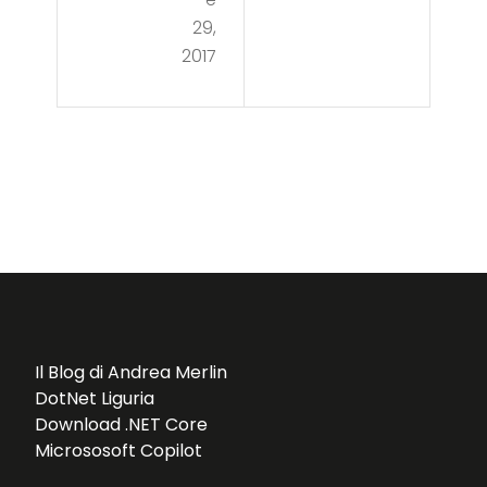
L.I.D
29,
2017
. –
DIP
Il Blog di Andrea Merlin
DotNet Liguria
Download .NET Core
Micrososoft Copilot