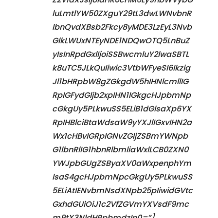
luLmtlYW50ZXguY29tL3dwLWNvbnR
lbnQvdXBsb2Fkcy8yMDE3LzEyL3Nvb
GlkLWUxNTEyNDE1NDQwOTQ5LnBuZ
yIsInRpdGxlIjoiSSBwcmluY2lwaSBTL
k8uTC5JLkQuIiwic3VtbWFyeSI6Ikzig
Jl1bHRpbW8gZGkgdW5hIHNlcmllIG
RpIGFydGljb2xpIHN1IGkgcHJpbmNp
cGkgUy5PLkwuSS5ELiB1dGlsaXp6YX
RpIHBlciBtaWdsaW9yYXJlIGxvIHN2a
Wx1cHBvIGRpIGNvZGljZSBmYWNpb
G1lbnRlIG1hbnRlbmliaWxlLCB0ZXN0
YWJpbGUgZSByaXV0aWxpenphYm
lsaS4gcHJpbmNpcGkgUy5PLkwuSS
5ELiAtIENvbmNsdXNpb25pIiwidGVtc
GxhdGUiOiJ1c2VfZGVmYXVsdF9mc
m9tX3NldHRpbmdzIn0=”]