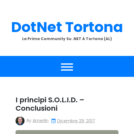
Skip
to
content
DotNet Tortona
La Prima Community Su .NET A Tortona (AL)
I principi S.O.L.I.D. –
Conclusioni
By
Amerlin
Dicembre 29, 2017