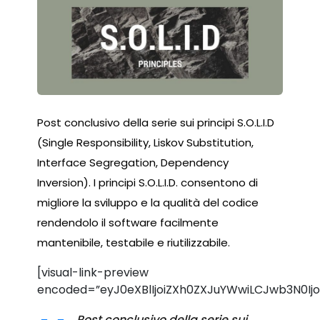
Post conclusivo della serie sui principi S.O.L.I.D
(Single Responsibility, Liskov Substitution,
Interface Segregation, Dependency
Inversion). I principi S.O.L.I.D. consentono di
migliore la sviluppo e la qualità del codice
rendendolo il software facilmente
mantenibile, testabile e riutilizzabile.
[visual-link-preview
encoded=”eyJ0eXBlIjoiZXh0ZXJuYWwiLCJwb3N0I
Post conclusivo della serie sui