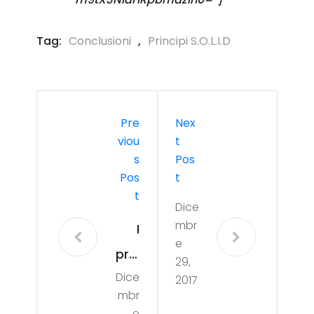
Tag:
Conclusioni
,
Principi S.o.l.i.d
Pre
Nex
Viou
T
S
Pos
Pos
T
T
Dice
mbr
I
e
prin
29,
Dice
cipi
2017
mbr
S.O.
e