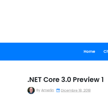
Skip
to
content
Home
Ch
.NET Core 3.0 Preview 1
By
Amerlin
Dicembre 18, 2018