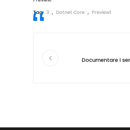
Tag:
3
,
Dotnet Core
,
Preview1
Documentare i ser