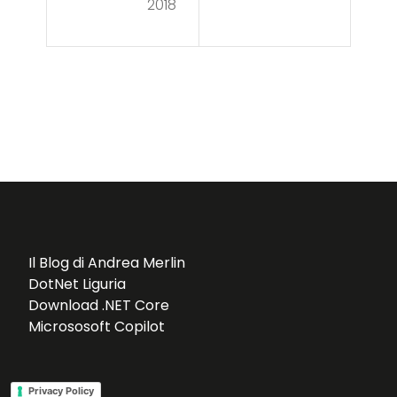
sio
2018
il
ne
ser
vizi
o di
hos
tin
g
Il Blog di Andrea Merlin
DotNet Liguria
Download .NET Core
Micrososoft Copilot
Privacy Policy