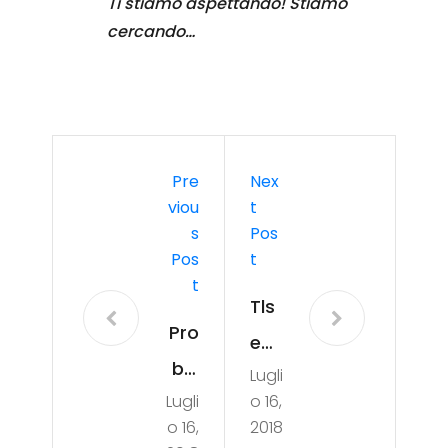
Ti stiamo aspettando! Stiamo
cercando…
Pre
Nex
Viou
T
S
Pos
Pos
T
T
Tls
Pro
e
ble
Lugli
con
Lugli
o 16,
ma
nes
o 16,
2018
con