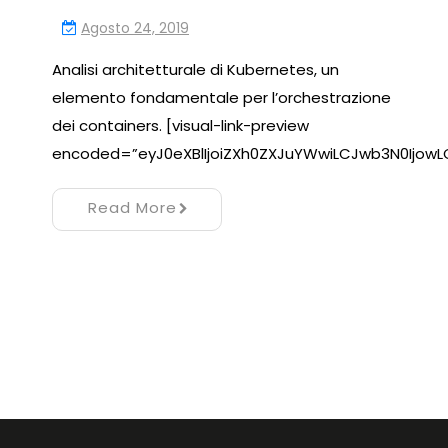
Agosto 24, 2019
Analisi architetturale di Kubernetes, un
elemento fondamentale per l’orchestrazione
dei containers. [visual-link-preview
encoded=”eyJ0eXBlIjoiZXh0ZXJuYWwiLCJwb3N0Ijo
Read More