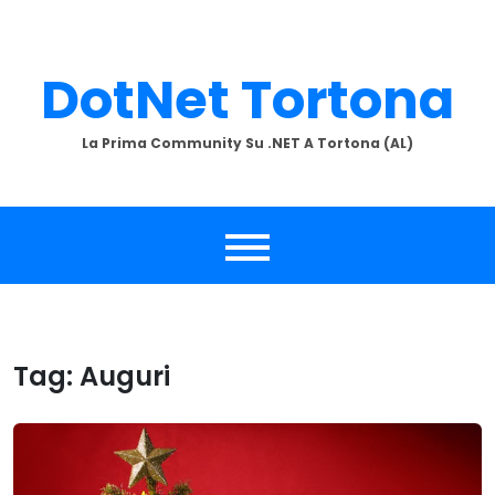
Skip
to
content
DotNet Tortona
La Prima Community Su .NET A Tortona (AL)
Tag:
Auguri